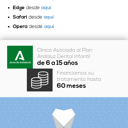
desde
Edge
aquí
desde
Safari
aquí
desde
Opera
aquí
Clínica Asociada al Plan
Andaluz Dental Infantil
de 6 a 15 años
Financiamos su
tratamiento hasta
60 meses